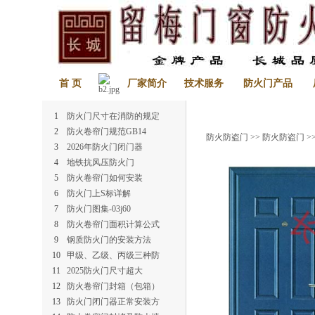
首 页
厂家简介
技术服务
防火门产品
1
防火门尺寸在消防的规定
2
防火卷帘门规范GB14
防火防盗门
>>
防火防盗门
>
3
2026年防火门闭门器
4
地铁抗风压防火门
5
防火卷帘门如何安装
6
防火门上S标详解
7
防火门图集-03j60
8
防火卷帘门面积计算公式
9
钢质防火门的安装方法
10
甲级、乙级、丙级三种防
11
2025防火门尺寸超大
12
防火卷帘门封箱（包箱）
13
防火门闭门器正常安装方