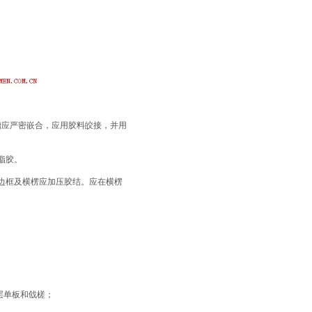
槽应严密嵌合，应用胶料皎接，并用
脂胶。
边框及横楞应加压胶结。应在横楞
层单板和戗槎；