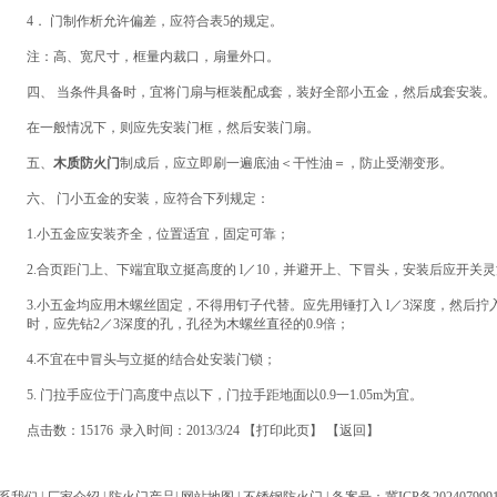
4． 门制作析允许偏差，应符合表5的规定。
注：高、宽尺寸，框量内裁口，扇量外口。
四、 当条件具备时，宜将门扇与框装配成套，装好全部小五金，然后成套安装
在一般情况下，则应先安装门框，然后安装门扇。
五、
木质防火门
制成后，应立即刷一遍底油＜干性油＝，防止受潮变形。
六、 门小五金的安装，应符合下列规定：
1.小五金应安装齐全，位置适宜，固定可靠；
2.合页距门上、下端宜取立挺高度的 l／10，并避开上、下冒头，安装后应开关
3.小五金均应用木螺丝固定，不得用钉子代替。应先用锤打入 l／3深度，然后
时，应先钻2／3深度的孔，孔径为木螺丝直径的0.9倍；
4.不宜在中冒头与立挺的结合处安装门锁；
5. 门拉手应位于门高度中点以下，门拉手距地面以0.9一1.05m为宜。
点击数：15176 录入时间：2013/3/24 【
打印此页
】 【
返回
】