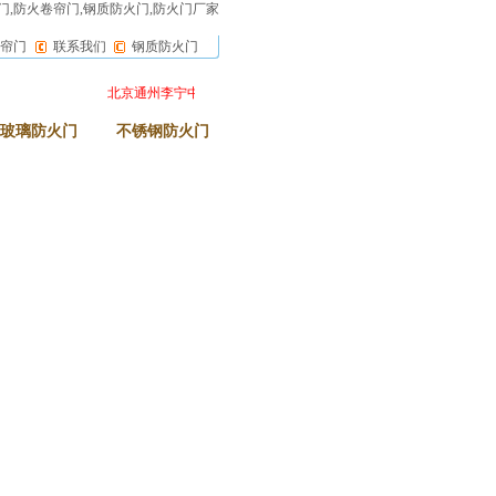
,防火卷帘门,钢质防火门,防火门厂家
帘门
联系我们
钢质防火门
北京通州李宁中心防火门生产加工中
3小时特耐火时间级防火门
北
玻璃防火门
不锈钢防火门