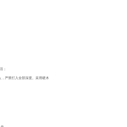
。
灵活；
拧入，严禁打入全部深度。采用硬木