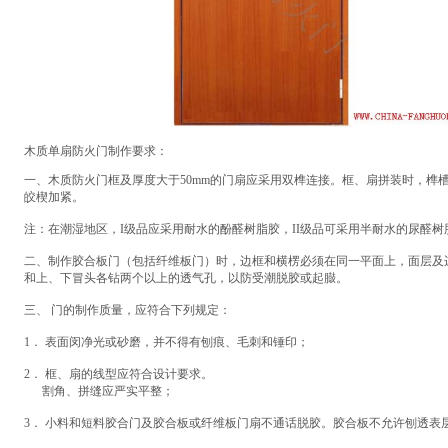
木质单扇防火门制作要求：
一、木质防火
门框及厚度大于50mm的门扇应采用双榫连接。框、扇拼装时，榫
皎楔加紧。
注：在潮湿地区，I级品应采用耐水的酚醛树脂胶，II级品可采用半耐水的尿醛树
二、制作胶合板门（包括纤维板门）时，边框和横楞必须在同一平面上，面层及
和上、下冒头各钻两个以上的透气孔，以防受潮脱胶或起臌。
三、 门的制作质量，应符合下列规定：
1
． 表面闵净光或砂磨，并不得有刨痕、毛刺和锤印；
2
． 框、扇的线型应符合设计要求。
割角、拼缝应严实平整；
3． 小料和短料胶合门及胶合板或纤维板门扇不通话脱胶。胶合板不允许刨透表