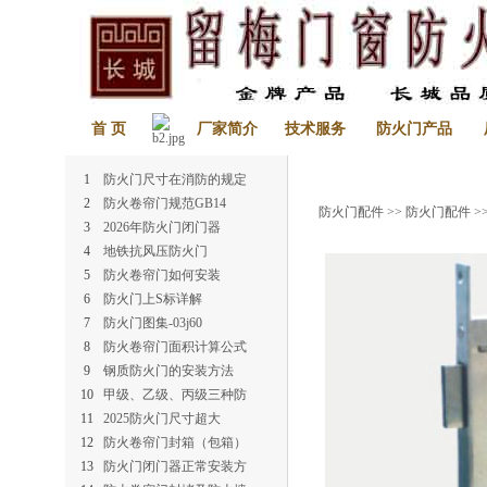
首 页
厂家简介
技术服务
防火门产品
1
防火门尺寸在消防的规定
2
防火卷帘门规范GB14
防火门配件
>>
防火门配件
>
3
2026年防火门闭门器
4
地铁抗风压防火门
5
防火卷帘门如何安装
6
防火门上S标详解
7
防火门图集-03j60
8
防火卷帘门面积计算公式
9
钢质防火门的安装方法
10
甲级、乙级、丙级三种防
11
2025防火门尺寸超大
12
防火卷帘门封箱（包箱）
13
防火门闭门器正常安装方