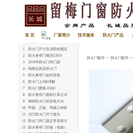
首 页
厂家简介
技术服务
防火门产品
1
防火门尺寸在消防的规定
2
防火卷帘门规范GB14
防火门配件
>>
防火门配件
>
3
2026年防火门闭门器
4
地铁抗风压防火门
5
防火卷帘门如何安装
6
防火门上S标详解
7
防火门图集-03j60
8
防火卷帘门面积计算公式
9
钢质防火门的安装方法
10
甲级、乙级、丙级三种防
11
2025防火门尺寸超大
12
防火门闭门器正常安装方
13
防火卷帘门封箱（包箱）