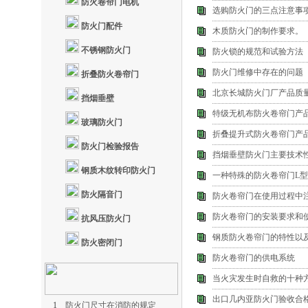
防火卷帘门电机
选购防火门的三点注意事
防火门配件
木质防火门的制作要求。
不锈钢防火门
防火锁的规范和试验方法
防火门维修中存在的问题
折叠防火卷帘门
北京长城防火门厂产品质
挡烟垂壁
特级无机布防火卷帘门产
玻璃防火门
折叠提升式防火卷帘门产
防火门检验报告
挡烟垂壁防火门主要技术
钢质木纹转印防火门
一种特殊的防火卷帘门L型
防火隔音门
防火卷帘门在使用过程中
防火卷帘门的安装要求和
抗风压防火门
钢质防火卷帘门的特性以
防火密闭门
防火卷帘门的供电系统
当火灾发生时自救的十种
出口几内亚防火门验收合
1
防火门尺寸在消防的规定