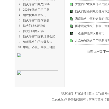
大型商业建筑全部采用防
2
防火卷帘门规范GB14
3
2026年防火门闭门器
防火门新条例规定使用不
4
地铁抗风压防火门
家庭防火中五种必备的消
5
防火卷帘门如何安装
6
防火门上S标详解
国家规定防火门制假、售
7
防火门图集-03j60
什么是特级防火卷帘门
8
防火卷帘门面积计算公式
北京长城防火门厂借助搜
9
钢质防火门的安装方法
10
甲级、乙级、丙级三种防
首页
上一页
下一
联系我们
|
厂家介绍
|
防火门产品
|
网
Copyright @ 2006 版权所有：河间市留梅门窗