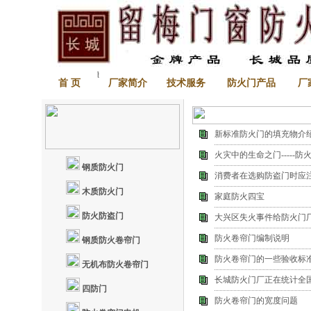
首 页
厂家简介
技术服务
防火门产品
厂
新标准防火门的填充物介
火灾中的生命之门-----防
钢质防火门
消费者在选购防盗门时应
木质防火门
家庭防火四宝
防火防盗门
大兴区失火事件给防火门
防火卷帘门编制说明
钢质防火卷帘门
防火卷帘门的一些验收标
无机布防火卷帘门
长城防火门厂正在统计全
四防门
防火卷帘门的宽度问题