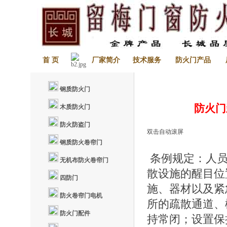
首 页
厂家简介
技术服务
防火门产品
钢质防火门
防火门
木质防火门
防火防盗门
双击自动滚屏
钢质防火卷帘门
条例规定：人员
无机布防火卷帘门
散设施的醒目位
四防门
施、器材以及紧
防火卷帘门电机
所的疏散通道、
防火门配件
持常闭；设置保