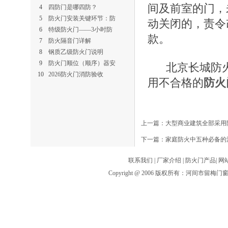
间及前室的门，
4
四防门是哪四防？
5
防火门安装关键环节：防
动关闭的，责令
6
特级防火门——3小时防
款。
7
防火隔音门详解
8
钢质乙级防火门说明
9
防火门顺位（顺序）器安
北京长城防火
10
2026防火门消防验收
用不合格的
防火
上一篇：
大型商业建筑全部采用
下一篇：
家庭防火中五种必备的
联系我们
|
厂家介绍
|
防火门产品
|
网
Copyright @ 2006 版权所有：河间市留梅门窗