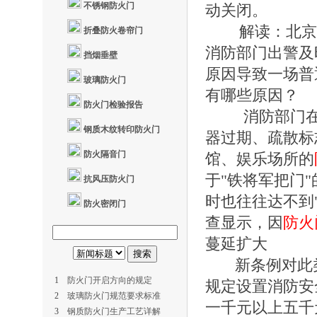
不锈钢防火门
动关闭。
解读：北京市
折叠防火卷帘门
消防部门出警及
挡烟垂壁
原因导致一场普
玻璃防火门
有哪些原因？
防火门检验报告
消防部门在检
钢质木纹转印防火门
器过期、疏散标
防火隔音门
馆、娱乐场所的
于"铁将军把门
抗风压防火门
时也往往达不到
防火密闭门
查显示，因
防火
蔓延扩大
新条例对此类
1
防火门开启方向的规定
规定设置消防安
2
玻璃防火门规范要求标准
一千元以上五千
3
钢质防火门生产工艺详解