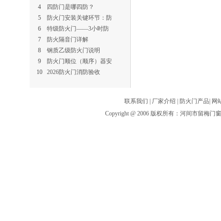
4
四防门是哪四防？
5
防火门安装关键环节：防
6
特级防火门——3小时防
7
防火隔音门详解
8
钢质乙级防火门说明
9
防火门顺位（顺序）器安
10
2026防火门消防验收
联系我们
|
厂家介绍
|
防火门产品
|
网
Copyright @ 2006 版权所有：河间市留梅门窗