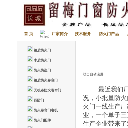
首 页
厂家简介
技术服务
防火门产品
钢质防火门
木质防火门
防火防盗门
双击自动滚屏
钢质防火卷帘门
最近我们厂的
无机布防火卷帘门
况，小批量
防火
四防门
火门一线生产厂
防火卷帘门电机
业，一个单子三
防火门配件
生产企业带来了