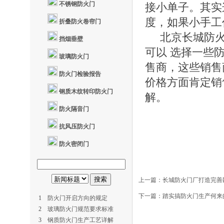
不锈钢防火门
接小单子。其实
度，如果小手工
折叠防火卷帘门
北京长城防火
挡烟垂壁
可以 选择一些
玻璃防火门
售商，这些销售
防火门检验报告
价格方面肯定销
钢质木纹转印防火门
解。
防火隔音门
抗风压防火门
防火密闭门
上一篇：
长城防火门厂打造完善
下一篇：
踏实搞防火门生产何来
1
防火门开启方向的规定
2
玻璃防火门规范要求标准
3
钢质防火门生产工艺详解