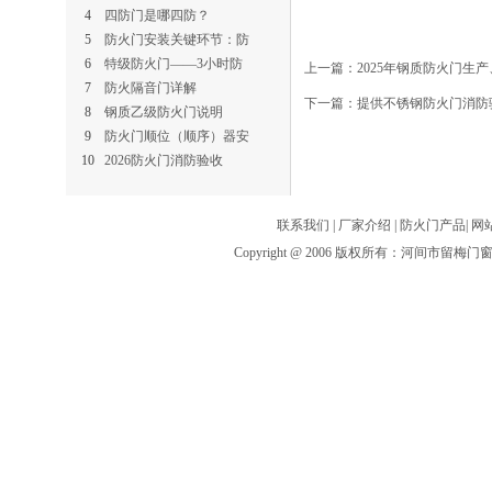
4
四防门是哪四防？
5
防火门安装关键环节：防
6
特级防火门——3小时防
上一篇：
2025年钢质防火门生
7
防火隔音门详解
下一篇：
提供不锈钢防火门消防
8
钢质乙级防火门说明
9
防火门顺位（顺序）器安
10
2026防火门消防验收
联系我们
|
厂家介绍
|
防火门产品
|
网
Copyright @ 2006 版权所有：河间市留梅门窗