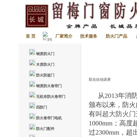
首 页
厂家简介
技术服务
防火门产品
钢质防火门
木质防火门
防火防盗门
双击自动滚屏
钢质防火卷帘门
从2013年消防
无机布防火卷帘门
颁布以来，防火
四防门
有叫
超大防火门
防火卷帘门电机
1000mm；高度
防火门配件
过2300mm，