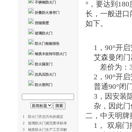
°，要达到
180
不锈钢防火门
长，一般进口
折叠防火卷帘门
如下。
挡烟垂壁
玻璃防火门
防火门检验报告
1
，
90
°开
钢质木纹转印防火门
艾森曼闭门
防火隔音门
差价为：
抗风压防火门
2
，
90
°开
普通
90
°闭
防火密闭门
3
，因安装
杂，因此门
二，
中天明牌
1
防火门开启方向的规定
2
玻璃防火门规范要求标准
1，
双扇门
3
钢质防火门生产工艺详解