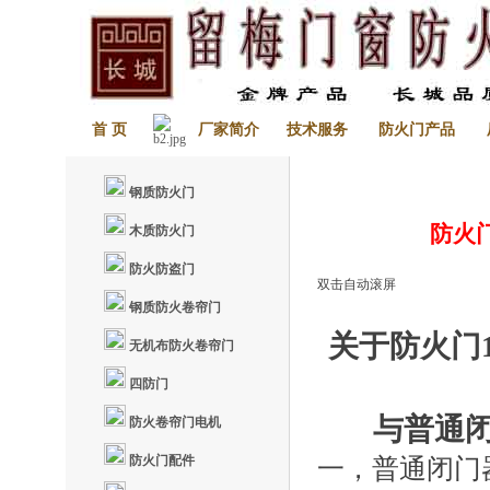
首 页
厂家简介
技术服务
防火门产品
钢质防火门
防火
木质防火门
防火防盗门
双击自动滚屏
钢质防火卷帘门
关于防火门
无机布防火卷帘门
四防门
与普通
防火卷帘门电机
防火门配件
一，
普通闭门