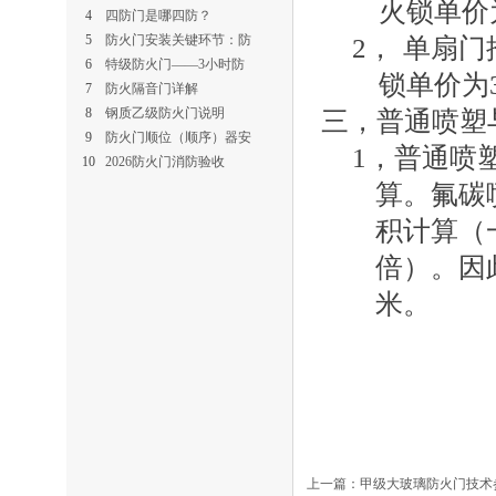
火锁单价
4
四防门是哪四防？
5
防火门安装关键环节：防
2，
单扇门
6
特级防火门——3小时防
锁单价为
7
防火隔音门详解
8
钢质乙级防火门说明
三，
普通喷塑
9
防火门顺位（顺序）器安
1
，普通喷
10
2026防火门消防验收
算。氟碳
积计算（
倍）。因
米。
上一篇：
甲级大玻璃防火门技术